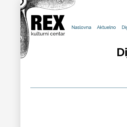
Naslovna
Aktuelno
Di
D