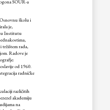
 pogona SOUR-a
.
 Osnovnu školu i
ala je,
 u Institutu
ejednakostima,
 tržištem rada,
ijom. Radove je
ografje:
oslavije od 1960.
tegracija radničke
ulaciji različitih
Bezezel akademiju
tudijama na