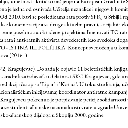
ofiju, umetnost i kritičko mišljenje na European Graduate 
a je jedna od osnivača Učitelja neznalice i njegovih komit
d 2010. bavi se posledicama rata protiv SFRJ u Srbiji i re
akse komemoracije a sa druge aktuelni pravni, socijalni i e
e teme posebno su obrađene projektima Imenovati TO rat
 rata i anti-ratnih aktivista devedesetih kao svedoka događ
 ISTINA ILI POLITIKA: Koncept svedočenja u kome
ova (2016 -)
2, Kragujevac). Do sada je objavio 11 beletrističkih knjiga
 saradnik za izdavačku delatnost SKC Kragujevac, gde uređ
redakcija časopisa "Lipar" i "Koraci". U toku studiranja, u
acionalističkim inicijavama; koordinator antiratne kampanj
Kragujevcu pokrenuo je potpisivanje peticije solidarnosti 
a se studenti albanske nacionalnosti vrate u zgrade Univerz
sko-albanskog dijaloga u Skoplju 2000. godine.