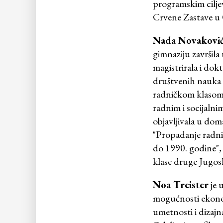
programskim cilj
Crvene Zastave u 
Nada Novakovi
gimnaziju završil
magistrirala i dok
društvenih nauka 
radničkom klasom, 
radnim i socijaln
objavljivala u dom
"Propadanje radnič
do 1990. godine",
klase druge Jugosl
Noa Treister
je u
mogućnosti ekonoms
umetnosti i dizajn