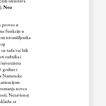
ičnih iskustava
),
Noa
k proveo u
rne funkcije u
pom istomišljenika
kog
su tada već bili
ti radnika i
Univerziteta
. godine i
ata Namenske
rganizacijom
 nemanja novca
osti, Nezavisnoj
skladu sa