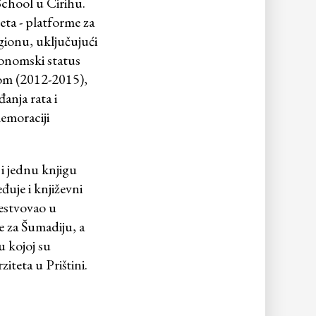
School u Cirihu.
eta - platforme za
gionu, uključujući
konomski status
om (2012-2015),
anja rata i
moraciji
 i jednu knjigu
uje i književni
čestvovao u
e za Šumadiju, a
u kojoj su
iteta u Prištini.