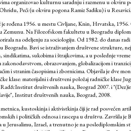
evima organizovao kulturnu saradnju i razmenu u okviru
Ohridu, Peći (u okviru pogona Ramiz Sadiku) i u Resavici
ć
je rođena 1956. u mestu Civljane, Knin, Hrvatska, 1956.
a u Zemunu. Na Filozofskom fakultetu u Beogradu diplomir
torirala na odeljenju za sociologiju. Od 1982. do danas radi
u Beogradu. Bavi se istraživanjem društvene strukture, n
sindikatima, sukobima i štrajkovima, a u poslednje vreme i
im zakonodavstvom, obrazovanjem, globalizacijom i tranzic
aćim i stranim časopisima i zbornicima. Objavila je dve mon
ke klase: materijalni i društveni položaj radničke klase Jug
 Rad&Institut društvenih nauka, Beograd 2007. i "(Dez)in
avije", Institut društvenih nauka, Beograd, 2008.
metnica, kustoskinja i aktivistkinja čiji je rad posvećen artik
kih i političkih odnosa i rascepa u društvu. Završila je 
a u Jerusalimu, Izrael, a trenutno je na poslediplomskim s