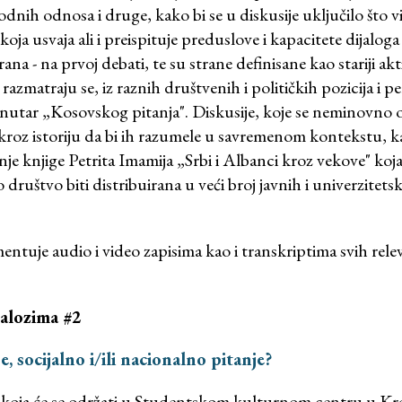
nih odnosa i druge, kako bi se u diskusije uključilo što v
koja usvaja ali i preispituje preduslove i kapacitete dijalog
ana - na prvoj debati, te su strane definisane kao stariji akti
- razmatraju se, iz raznih društvenih i političkih pozicija i p
unutar „Kosovskog pitanja". Diskusije, koje se neminovno 
kroz istoriju da bi ih razumele u savremenom kontekstu, 
anje knjige Petrita Imamija „Srbi i Albanci kroz vekove" koj
društvo biti distribuirana u veći broj javnih i univerzitetsk
ntuje audio i video zapisima kao i transkriptima svih relev
jalozima #2
, socijalno i/ili nacionalno pitanje?
 koja će se održati u Studentskom kulturnom centru u Kr