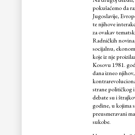
pokušaćemo da raz
Jugoslavije, Evrope
te njihove interak
za ovakav tematski 
Radničkih novina, 
socijalnu, ekonomsk
koje iz nje proizil
Kosovu 1981. godin
dana izneo njihov,
kontrarevoluciona
strane političkog 
debate su i štrajk
godine, u kojima s
preusmeravani man
sukobe.