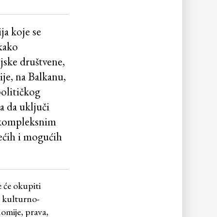
ja koje se
akako
ijske društvene,
ije, na Balkanu,
olitičkog
a da uključi
i kompleksnim
jećih i mogućih
e će okupiti
ke kulturno-
nomije, prava,