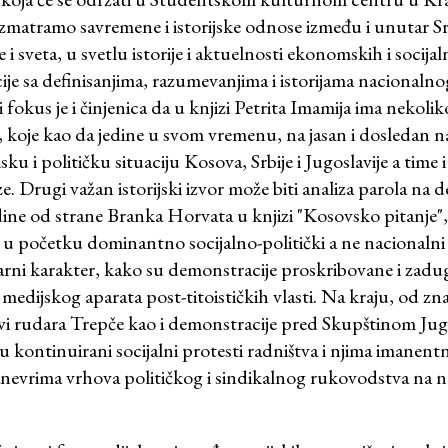
matramo savremene i istorijske odnose između i unutar Sr
 i sveta, u svetlu istorije i aktuelnosti ekonomskih i socijaln
cije sa definisanjima, razumevanjima i istorijama nacionaln
fokus je i činjenica da u knjizi Petrita Imamija ima nekoliko
koje kao da jedine u svom vremenu, na jasan i dosledan na
u i političku situaciju Kosova, Srbije i Jugoslavije a time i
aze. Drugi važan istorijski izvor može biti analiza parola n
e od strane Branka Horvata u knjizi "Kosovsko pitanje", k
 u početku dominantno socijalno-politički a ne nacionalni
rni karakter, kako su demonstracije proskribovane i zad
i medijskog aparata post-titoističkih vlasti. Na kraju, od zn
ovi rudara Trepče kao i demonstracije pred Skupštinom Jug
u kontinuirani socijalni protesti radništva i njima imanent
evrima vrhova političkog i sindikalnog rukovodstva na n