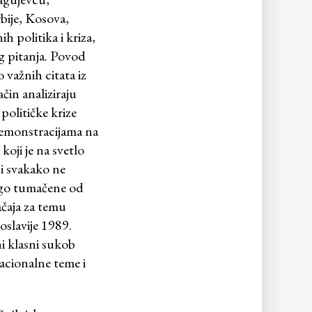
bije, Kosova,
ih politika i kriza,
og pitanja. Povod
 važnih citata iz
čin analiziraju
 političke krize
a demonstracijama na
oji je na svetlo
 i svakako ne
ugo tumačene od
ačaja za temu
oslavije 1989.
ni klasni sukob
acionalne teme i