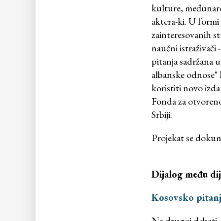
kulture, međunarod
aktera-ki. U formi 
zainteresovanih str
naučni istraživači 
pitanja sadržana 
albanske odnose" 
koristiti novo izd
Fonda za otvoreno 
Srbiji.
Projekat se dokume
Dijalog među di
Kosovsko pitanje
Na drugoj debati,