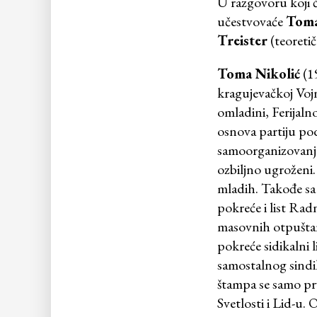
U razgovoru koji ć
učestvovaće
Toma
Treister
(teoretič
Toma Nikolić
(19
kragujevačkoj Vojn
omladini, Ferijaln
osnova partiju po
samoorganizovanja u
ozbiljno ugroženi.
mladih. Takođe sa
pokreće i list Rad
masovnih otpušta
pokreće sidikalni 
samostalnog sindi
štampa se samo prv
Svetlosti i Lid-u.