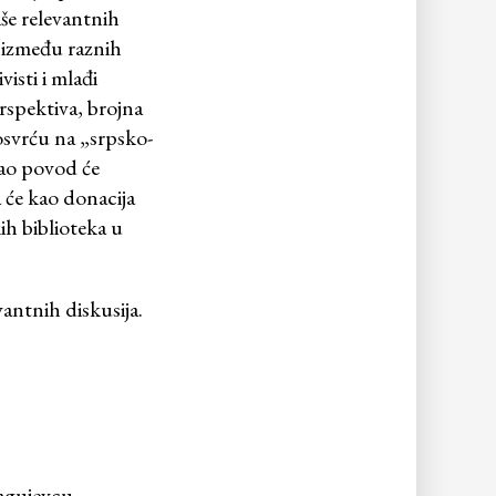
iše relevantnih
a između raznih
visti i mlađi
erspektiva, brojna
osvrću na „srpsko-
kao povod će
a će kao donacija
ih biblioteka u
antnih diskusija.
agujevcu,