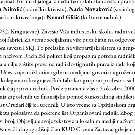
e imati formu dijaloga između teorijskih stanovišta i prakt
 Nikolić
(radnički aktivista),
Nada Novaković
(sociolog
arka i aktivistkinja) i
Nenad Glišić
(kulturni radnik).
52, Kragujevac). Završio Višu industrisku školu, radni ve
oj fabrici. Za vreme socijalizma više puta biran na odgovo
om savezu i SKJ. Po prelasku na višepartijski sistem sa gru
d nazivom Radnički pokret koji propagira potrebu radnič
 cilju zaštite prava na rad i dostignutih prava iz rada koji 
 Učestvuje na izborima gde na medijima govori o ugroženos
 kolegama iz kragujevačkih fabrika i grupom profesora sa 
nik čiji je prvi urednik. Posle promene vlasti 5.oktobra 2000
nja zaposlenih uz finansijsku pomoć Samostalnog sindik
list Oružari čiji je i urednik. U isto vreme sa Opštinskom o
kata pokušava da pokrene list Organizovani radnik. Zbog
i broj. Objavljuje svoje tekstove u lokalnim medijima Svetl
 Osnivač i dugogodišnji član KUD Crvena Zastava, gde je u 