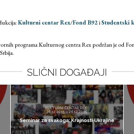
dukcija:
Kulturni centar Rex
/
Fond B92
i
Studentski k
vornih programa Kulturnog centra Rex podržan je od Fon
rbija.
SLIČNI DOGAĐAJI
KULTURNI CENTAR REX
26.12.2015. - 26.12.2015.
Seminar za svakoga: Krajnosti Ukrajine