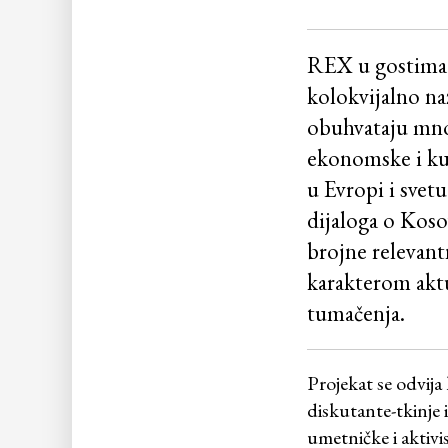
REX u gostima Ci
kolokvijalno na
obuhvataju mnog
ekonomske i kul
u Evropi i sve
dijaloga o Koso
brojne relevant
karakterom aktu
tumačenja.
Projekat se odvija
diskutante-tkinje i
umetničke i aktivis