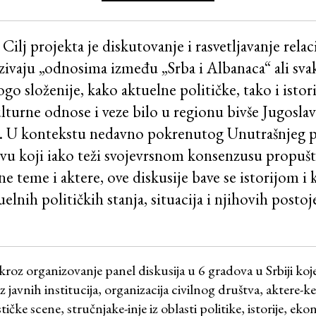
lj projekta je diskutovanje i rasvetljavanje relaci
zivaju „odnosima između „Srba i Albanaca“ ali sv
o složenije, kako aktuelne političke, tako i istor
turne odnose i veze bilo u regionu bivše Jugoslav
tu. U kontekstu nedavno pokrenutog Unutrašnjeg p
vu koji iako teži svojevrsnom konsenzusu propušt
ne teme i aktere, ove diskusije bave se istorijom 
elnih političkih stanja, situacija i njihovih posto
 kroz organizovanje panel diskusija u 6 gradova u Srbiji koj
z javnih institucija, organizacija civilnog društva, aktere-
tičke scene, stručnjake-inje iz oblasti politike, istorije, eko