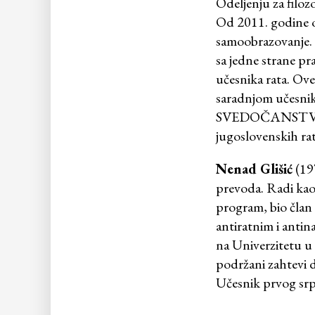
Odeljenju za filoz
Od 2011. godine on
samoobrazovanje. O
sa jedne strane pr
učesnika rata. Ov
saradnjom učesnika
SVEDOČANSTVO -
jugoslovenskih rat
Nenad Glišić
(197
prevoda. Radi kao
program, bio član 
antiratnim i antin
na Univerzitetu u 
podržani zahtevi d
Učesnik prvog srp