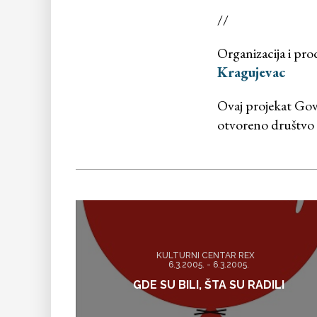
//
Organizacija i pro
Kragujevac
Ovaj projekat Go
otvoreno društvo S
KULTURNI CENTAR REX
6.3.2005. - 6.3.2005.
GDE SU BILI, ŠTA SU RADILI