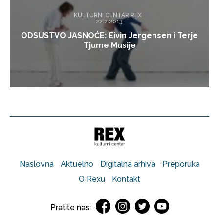
KULTURNI CENTAR REX
22.2.2013.
ODSUSTVO JASNOĆE: Eivin Jergensen i Terje
Tjume Musije
Naslovna
Aktuelno
Digitalna arhiva
Preporuka
O Rexu
Kontakt
Pratite nas: