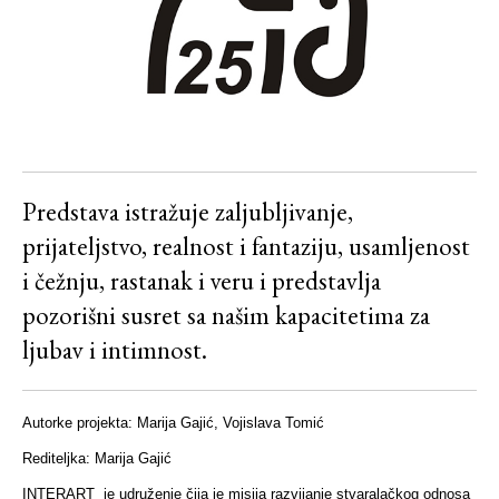
Predstava istražuje zaljubljivanje,
prijateljstvo, realnost i fantaziju, usamljenost
i čežnju, rastanak i veru i predstavlja
pozorišni susret sa našim kapacitetima za
ljubav i intimnost.
Autorke projekta: Marija Gajić, Vojislava Tomić
Rediteljka: Marija Gajić
INTERART je udruženje čija je misija razvijanje stvaralačkog odnosa