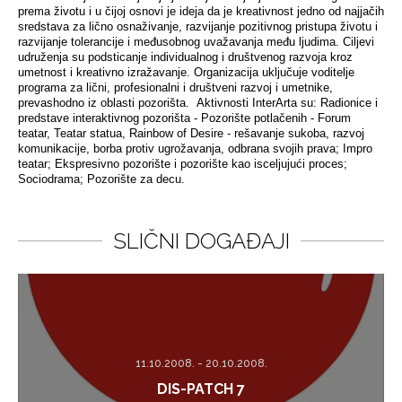
prema životu i u čijoj osnovi je ideja da je kreativnost jedno od najjačih
sredstava za lično osnaživanje, razvijanje pozitivnog pristupa životu i
razvijanje tolerancije i međusobnog uvažavanja među ljudima. Ciljevi
udruženja su podsticanje individualnog i društvenog razvoja kroz
umetnost i kreativno izražavanje. Organizacija uključuje voditelje
programa za lični, profesionalni i društveni razvoj i umetnike,
prevashodno iz oblasti pozorišta. Aktivnosti InterArta su: Radionice i
predstave interaktivnog pozorišta - Pozorište potlačenih - Forum
teatar, Teatar statua, Rainbow of Desire - rešavanje sukoba, razvoj
komunikacije, borba protiv ugrožavanja, odbrana svojih prava; Impro
teatar; Ekspresivno pozorište i pozorište kao isceljujući proces;
Sociodrama; Pozorište za decu.
SLIČNI DOGAĐAJI
11.10.2008. - 20.10.2008.
DIS-PATCH 7