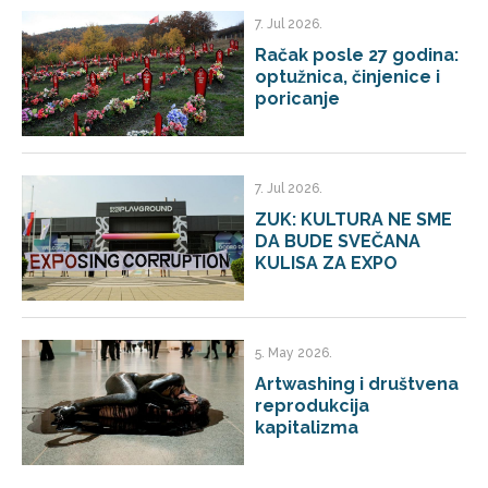
7. Jul 2026.
Račak posle 27 godina:
optužnica, činjenice i
poricanje
7. Jul 2026.
ZUK: KULTURA NE SME
DA BUDE SVEČANA
KULISA ZA EXPO
5. May 2026.
Artwashing i društvena
reprodukcija
kapitalizma