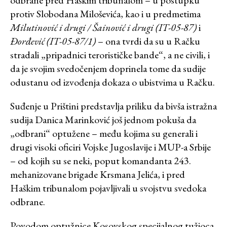
protiv Slobodana Miloševića, kao i u predmetima
Milutinović i drugi / Šainović i drugi (IT-05-87)
i
Đorđević (IT-05-87/1)
– ona tvrdi da su u Račku
stradali „pripadnici terorističke bande“, a ne civili, i
da je svojim svedočenjem doprinela tome da sudije
odustanu od izvođenja dokaza o ubistvima u Račku.
Suđenje u Prištini predstavlja priliku da bivša istražna
sudija Danica Marinković još jednom pokuša da
„odbrani“ optužene – među kojima su generali i
drugi visoki oficiri Vojske Jugoslavije i MUP-a Srbije
– od kojih su se neki, poput komandanta 243.
mehanizovane brigade Krsmana Jelića, i pred
Haškim tribunalom pojavljivali u svojstvu svedoka
odbrane.
Povodom optužnice Kosovskog specijalnog tužioca,