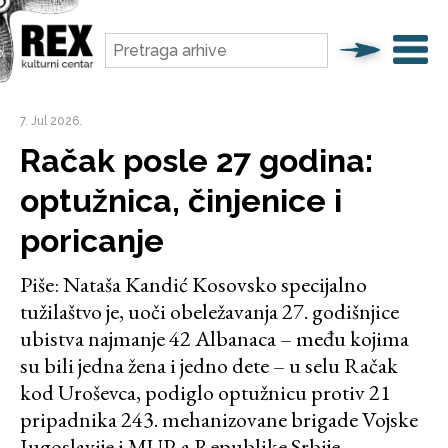
7. Jul 2026.
Račak posle 27 godina:
optužnica, činjenice i
poricanje
Piše: Nataša Kandić Kosovsko specijalno
tužilaštvo je, uoči obeležavanja 27. godišnjice
ubistva najmanje 42 Albanaca – među kojima
su bili jedna žena i jedno dete – u selu Račak
kod Uroševca, podiglo optužnicu protiv 21
pripadnika 243. mehanizovane brigade Vojske
Jugoslavije i MUP-a Republike Srbije.