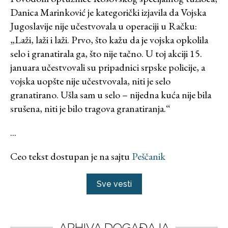
Danica Marinković je kategorički izjavila da Vojska
Jugoslavije nije učestvovala u operaciji u Račku:
„Laži, laži i laži. Prvo, što kažu da je vojska opkolila
selo i granatirala ga, što nije tačno. U toj akciji 15.
januara učestvovali su pripadnici srpske policije, a
vojska uopšte nije učestvovala, niti je selo
granatirano. Ušla sam u selo – nijedna kuća nije bila
srušena, niti je bilo tragova granatiranja.“
...
Ceo tekst dostupan je na sajtu
Peščanik
Sve vesti
ARHIVA DOGAĐAJA