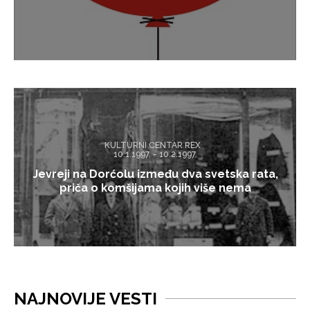
KULTURNI CENTAR REX
10.1.1997. - 10.2.1997.
Jevreji na Dorćolu između dva svetska rata,
priča o komšijama kojih više nema
NAJNOVIJE VESTI