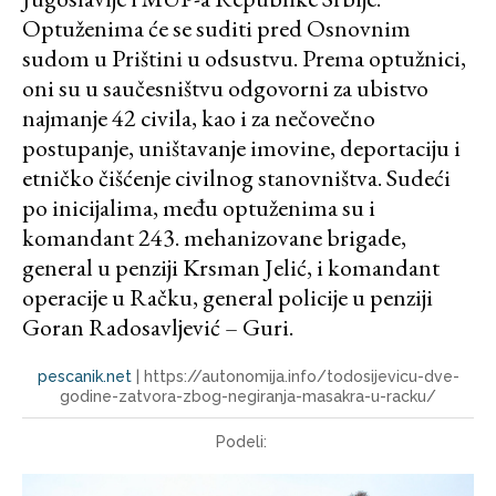
Optuženima će se suditi pred Osnovnim
sudom u Prištini u odsustvu. Prema optužnici,
oni su u saučesništvu odgovorni za ubistvo
najmanje 42 civila, kao i za nečovečno
postupanje, uništavanje imovine, deportaciju i
etničko čišćenje civilnog stanovništva. Sudeći
po inicijalima, među optuženima su i
komandant 243. mehanizovane brigade,
general u penziji Krsman Jelić, i komandant
operacije u Račku, general policije u penziji
Goran Radosavljević – Guri.
pescanik.net
|
https://autonomija.info/todosijevicu-dve-
godine-zatvora-zbog-negiranja-masakra-u-racku/