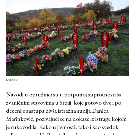
Račak
Navodi u optužnici su u potpunoj suprotnosti sa
zvaničnim stavovima u Srbiji, koje gotovo dve i po
decenije zastupa bivša istražna sudija Danica
Marinković, pozivajući se na dokaze iz istrage kojom
je rukovodila. Kako u javnosti, tako i kao svedok
odbrane pred Haškim tribunalom – u postupku