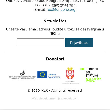
Obilićev venac 2, 11000 Beograd, Srbija, tel/fax: (011) 3284
534; 3284 398; 3284 299
E-mail:
rex@fondb92.org
Newsletter
Unesite vašu email adresu i budite u toku sa dešavanjima u
REX-u.
Donatori
© 2020. REX - All rights reserved.
Web development jazzieweb.com