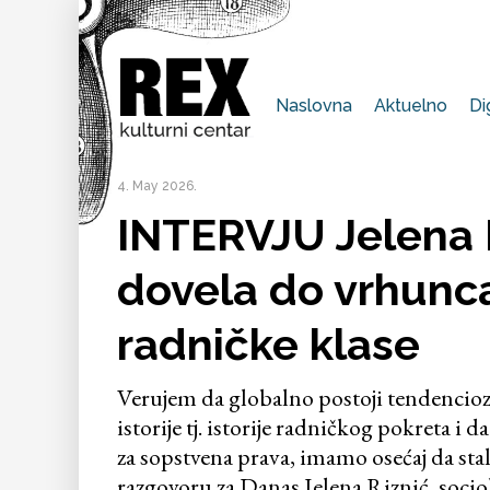
Naslovna
Aktuelno
Di
4. May 2026.
INTERVJU Jelena R
dovela do vrhunc
radničke klase
Verujem da globalno postoji tendenciozn
istorije tj. istorije radničkog pokreta 
za sopstvena prava, imamo osećaj da sta
razgovoru za Danas Jelena Riznić, socio