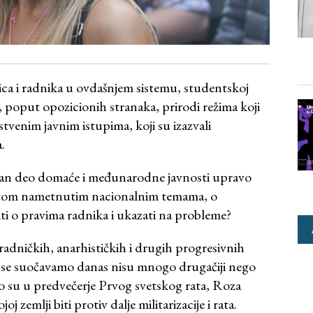
ca i radnika u ovdašnjem sistemu, studentskoj
 poput opozicionih stranaka, prirodi režima koji
venim javnim istupima, koji su izazvali
.
ajan deo domaće i međunarodne javnosti upravo
 potom nametnutim nacionalnim temama, o
ti o pravima radnika i ukazati na probleme?
radničkih, anarhističkih i drugih progresivnih
im se suočavamo danas nisu mnogo drugačiji nego
što su u predvečerje Prvog svetskog rata, Roza
zemlji biti protiv dalje militarizacije i rata.