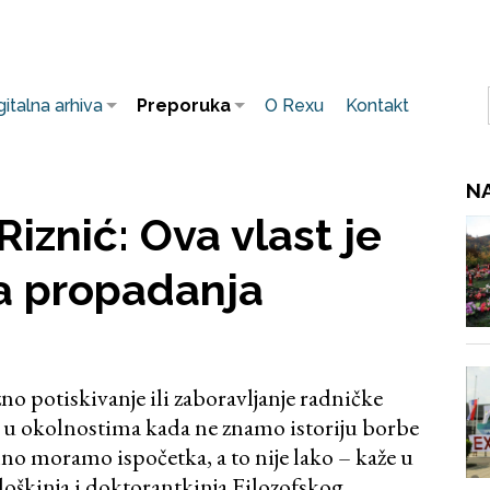
gitalna arhiva
Preporuka
O Rexu
Kontakt
NA
iznić: Ova vlast je
a propadanja
o potiskivanje ili zaboravljanje radničke
i da u okolnostima kada ne znamo istoriju borbe
lno moramo ispočetka, a to nije lako – kaže u
loškinja i doktorantkinja Filozofskog