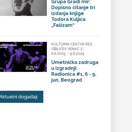
Grupa Gradi mir:
Dopisno čitanje tri
izdanja knjige
Todora Kuljića
„Fašizam“
KULTURNI CENTAR REX,
OBILIĆEV VENAC 2
6.6.2025. - 9.6.2025.
Umetnička zadruga
u izgradnji:
Radionica #1, 6 - 9.
jun, Beograd
Aktuelni događaji