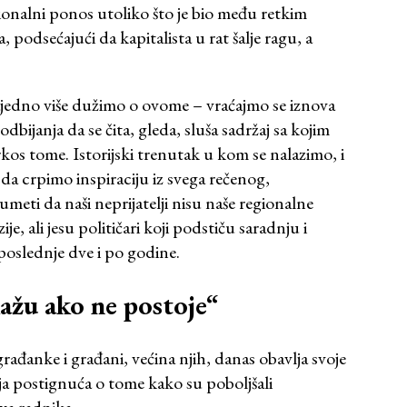
ionalni ponos utoliko što je bio među retkim
, podsećajući da kapitalista u rat šalje ragu, a
ajedno više dužimo o ovome – vraćajmo se iznova
ijanja da se čita, gleda, sluša sadržaj sa kojim
os tome. Istorijski trenutak u kom se nalazimo, i
 da crpimo inspiraciju iz svega rečenog,
ti da naši neprijatelji nisu naše regionalne
ije, ali jesu političari koji podstiču saradnju i
 poslednje dve i po godine.
kažu ako ne postoje“
 građanke i građani, većina njih, danas obavlja svoje
ja postignuća o tome kako su poboljšali