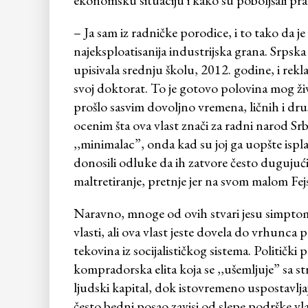
ekonomsku situaciju i kako su poboljšali pra
– Ja sam iz radničke porodice, i to tako da je
najeksploatisanija industrijska grana. Srpsk
upisivala srednju školu, 2012. godine, i rekl
svoj doktorat. To je gotovo polovina mog živ
prošlo sasvim dovoljno vremena, ličnih i dr
ocenim šta ova vlast znači za radni narod Srb
,,minimalac”, onda kad su joj ga uopšte ispla
donosili odluke da ih zatvore često dugujući
maltretiranje, pretnje jer na svom malom Fej
Naravno, mnoge od ovih stvari jesu simptom
vlasti, ali ova vlast jeste dovela do vrhunca 
tekovina iz socijalističkog sistema. Politički
kompradorska elita koja se ,,ušemljuje” sa s
ljudski kapital, dok istovremeno uspostavljaju
često bedni posao zavisi od slepe podrške vl