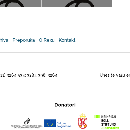
rhiva
Preporuka
O Rexu
Kontakt
(011) 3284 534; 3284 398; 3284
Unesite vašu em
Donatori