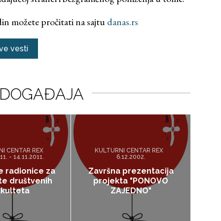
in možete pročitati na sajtu
danas.rs
ve vesti
 DOGAĐAJA
NI CENTAR REX
KULTURNI CENTAR REX
11. - 14.11.2011.
6.12.2002.
 radionice za
Završna prezentacija
te društvenih
projekta "PONOVO
akulteta
ZAJEDNO"