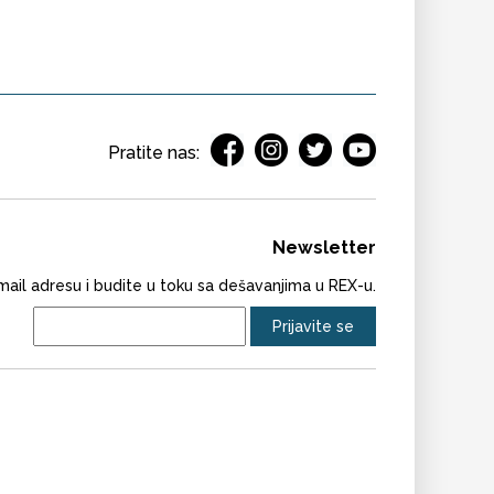
Pratite nas:
Newsletter
ail adresu i budite u toku sa dešavanjima u REX-u.