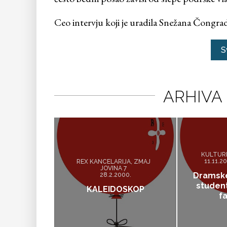
Ceo intervju koji je uradila Snežana Čongrad
S
ARHIVA
KULTUR
11.11.20
REX KANCELARIJA, ZMAJ
JOVINA 7
Dramske
28.2.2000.
studen
KALEIDOSKOP
f