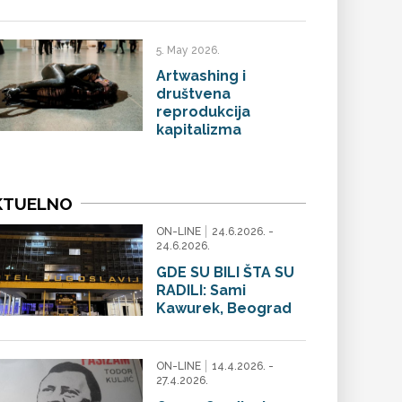
5. May 2026.
Artwashing i
društvena
reprodukcija
kapitalizma
KTUELNO
ON-LINE
24.6.2026. -
24.6.2026.
GDE SU BILI ŠTA SU
RADILI: Sami
Kawurek, Beograd
ON-LINE
14.4.2026. -
27.4.2026.