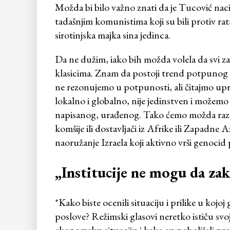
Možda bi bilo važno znati da je Tucović nac
tadašnjim komunistima koji su bili protiv rata
sirotinjska majka sina jedinca.
Da ne dužim, iako bih možda volela da svi z
klasicima. Znam da postoji trend potpunog odb
ne rezonujemo u potpunosti, ali čitajmo uprk
lokalno i globalno, nije jedinstven i možemo
napisanog, urađenog. Tako ćemo možda razume
komšije ili dostavljači iz Afrike ili Zapadne Az
naoružanje Izraela koji aktivno vrši genocid
„Institucije ne mogu da za
*Kako biste ocenili situaciju i prilike u kojoj
poslove? Režimski glasovi neretko ističu svo