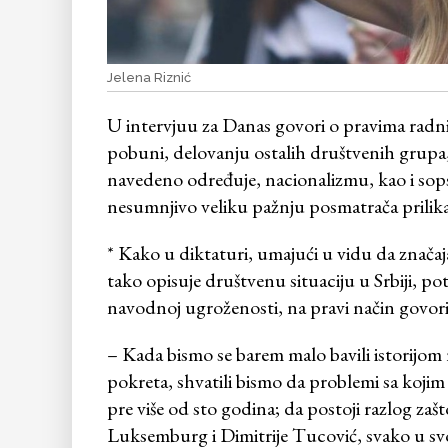
Jelena Riznić
U intervjuu za Danas govori o pravima radni
pobuni, delovanju ostalih društvenih grupa,
navedeno određuje, nacionalizmu, kao i sopst
nesumnjivo veliku pažnju posmatrača prilika
* Kako u diktaturi, umajući u vidu da znač
tako opisuje društvenu situaciju u Srbiji,
navodnoj ugroženosti, na pravi način govori
– Kada bismo se barem malo bavili istorijom 
pokreta, shvatili bismo da problemi sa koj
pre više od sto godina; da postoji razlog za
Luksemburg i Dimitrije Tucović, svako u svojoj 