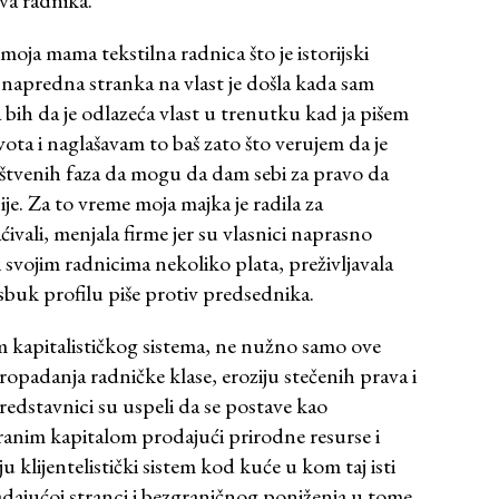
va radnika.
 moja mama tekstilna radnica što je istorijski
a napredna stranka na vlast je došla kada sam
a bih da je odlazeća vlast u trenutku kad ja pišem
ota i naglašavam to baš zato što verujem da je
uštvenih faza da mogu da dam sebi za pravo da
ije. Za to vreme moja majka je radila za
ćivali, menjala firme jer su vlasnici naprasno
 svojim radnicima nekoliko plata, preživljavala
sbuk profilu piše protiv predsednika.
 kapitalističkog sistema, ne nužno samo ove
propadanja radničke klase, eroziju stečenih prava i
 predstavnici su uspeli da se postave kao
tranim kapitalom prodajući prirodne resurse i
 klijentelistički sistem kod kuće u kom taj isti
adajućoj stranci i bezgraničnog poniženja u tome.