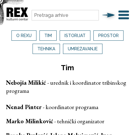
O REXU
TIM
ISTORIJAT
PROSTOR
TEHNIKA
UMREŽAVANJE
Tim
Nebojša Milikić
- urednik i koordinator tribinskog
programa
Nenad Pinter
- koordinator programa
Marko Milinković
- tehnički organizator