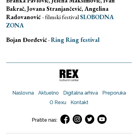
Branka Pavlović, Jelena Maksimović, Ivan
Bakrač, Jovana Stranjančević, Angelina
Radovanović
- filmski festival
SLOBODNA
ZONA
Bojan Đorđević
-
Ring Ring festival
Naslovna
Aktuelno
Digitalna arhiva
Preporuka
O Rexu
Kontakt
Pratite nas: